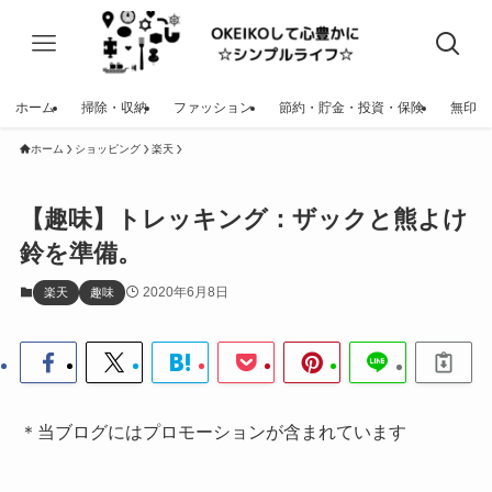
ホーム
掃除・収納
ファッション
節約・貯金・投資・保険
無印
ホーム
ショッピング
楽天
【趣味】トレッキング：ザックと熊よけ
鈴を準備。
2020年6月8日
楽天
趣味
＊当ブログにはプロモーションが含まれています