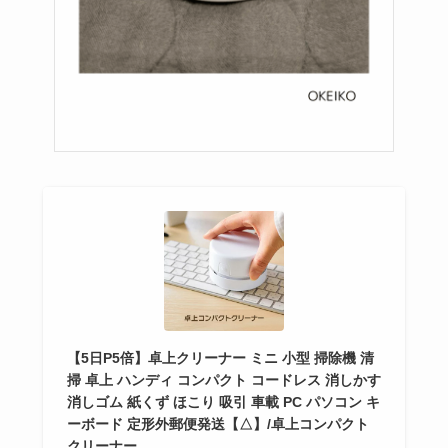
【5日P5倍】卓上クリーナー ミニ 小型 掃除機 清
掃 卓上 ハンディ コンパクト コードレス 消しかす
消しゴム 紙くず ほこり 吸引 車載 PC パソコン キ
ーボード 定形外郵便発送【△】/卓上コンパクト
クリーナー