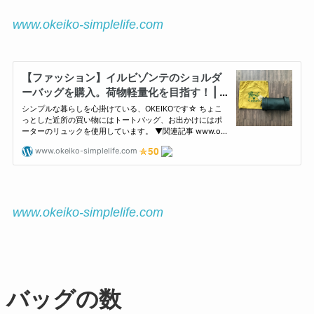
www.okeiko-simplelife.com
www.okeiko-simplelife.com
バッグの数