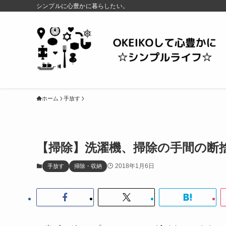
シンプルに心豊かに暮らしたい。
ホーム
手放す
【掃除】洗濯機、掃除の手間の断
2018年1月6日
手放す
掃除・収納