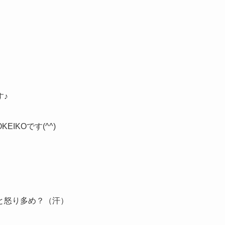
す♪
IKOです(^^)
と怒り多め？（汗）