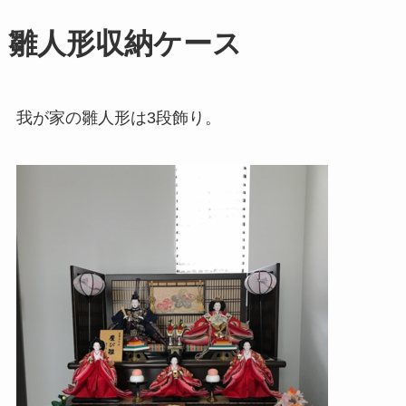
雛人形収納ケース
我が家の雛人形は3段飾り。