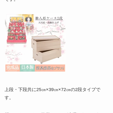
上段・下段共に25㎝×39㎝×72㎝の2段タイプで
す。