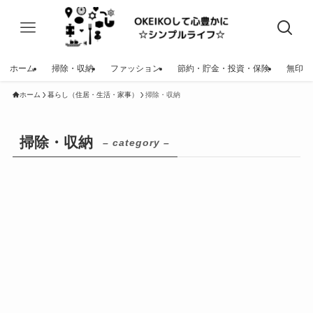
ホーム
掃除・収納
ファッション
節約・貯金・投資・保険
無印
ホーム
暮らし（住居・生活・家事）
掃除・収納
掃除・収納
– category –