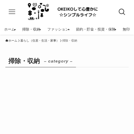
ホーム
掃除・収納
ファッション
節約・貯金・投資・保険
無印
ホーム
暮らし（住居・生活・家事）
掃除・収納
掃除・収納
– category –