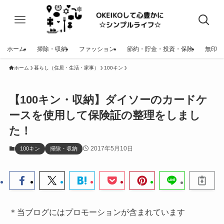
ホーム
掃除・収納
ファッション
節約・貯金・投資・保険
無印
ホーム
暮らし（住居・生活・家事）
100キン
【100キン・収納】ダイソーのカードケ
ースを使用して保険証の整理をしまし
た！
2017年5月10日
100キン
掃除・収納
＊当ブログにはプロモーションが含まれています