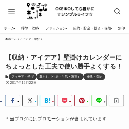
ホーム
掃除・収納
ファッション
節約・貯金・投資・保険
無印
ホーム
アイデア・学び
【収納・アイデア】壁掛けカレンダーに
ちょっとした工夫で使い勝手よくする！
アイデア・学び
暮らし（住居・生活・家事）
掃除・収納
2017年12月22日
＊当ブログにはプロモーションが含まれています