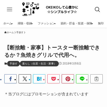
ホーム
掃除・収納
ファッション
節約・貯金・投資・保険
無印
ホーム
手放す
【断捨離・家事】トースター断捨離でき
るか？魚焼きグリルで代用へ。
2018年3月6日
手放す
暮らし（住居・生活・家事）
＊当ブログにはプロモーションが含まれています