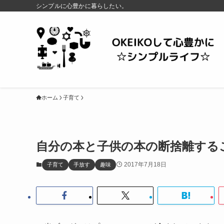
シンプルに心豊かに暮らしたい。
ホーム
子育て
自分の本と子供の本の断捨離する
2017年7月18日
子育て
手放す
趣味