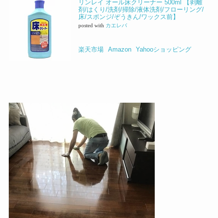
リンレイ オール床クリーナー 500ml 【剥離
剤/はくり/洗剤/掃除/液体洗剤/フローリング/
床/スポンジ/ぞうきん/ワックス前】
posted with
カエレバ
楽天市場
Amazon
Yahooショッピング