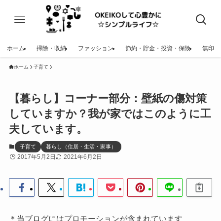
ホーム
掃除・収納
ファッション
節約・貯金・投資・保険
無印
ホーム
子育て
【暮らし】コーナー部分：壁紙の傷対策
していますか？我が家ではこのように工
夫しています。
子育て
暮らし（住居・生活・家事）
2017年5月2日
2021年6月2日
＊当ブログにはプロモーションが含まれています