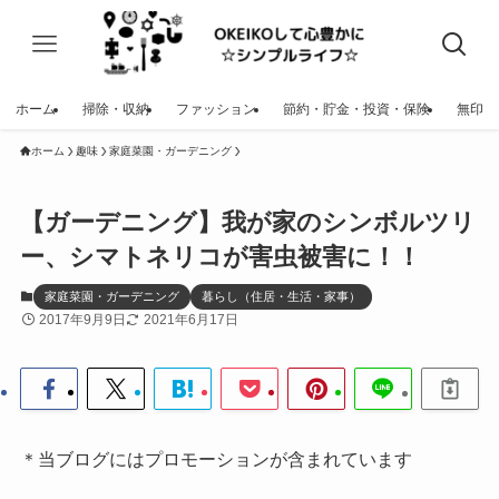
ホーム
掃除・収納
ファッション
節約・貯金・投資・保険
無印
ホーム
趣味
家庭菜園・ガーデニング
【ガーデニング】我が家のシンボルツリ
ー、シマトネリコが害虫被害に！！
家庭菜園・ガーデニング
暮らし（住居・生活・家事）
2017年9月9日
2021年6月17日
＊当ブログにはプロモーションが含まれています