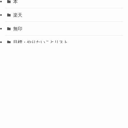
本
楽天
無印
目標・やりたいことリスト
節約・貯金・投資・保険
自己紹介
行事
購入して良かったものリスト
趣味
食レポ