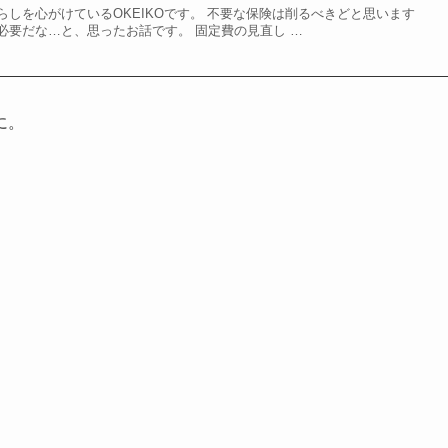
しを心がけているOKEIKOです。 不要な保険は削るべきどと思います
必要だな…と、思ったお話です。 固定費の見直し …
に。