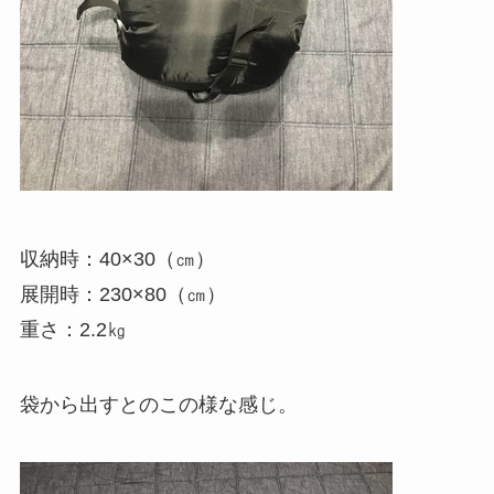
収納時：40×30（㎝）
展開時：230×80（㎝）
重さ：2.2㎏
袋から出すとのこの様な感じ。