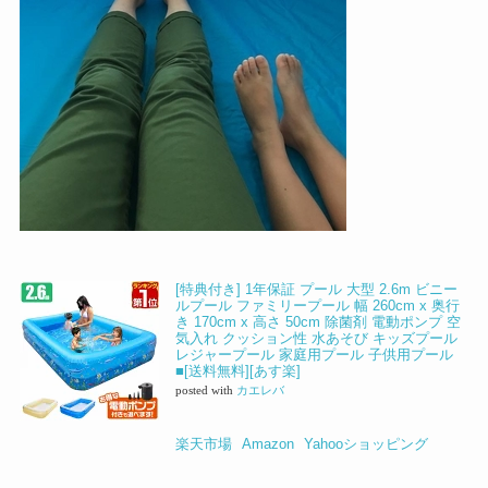
[特典付き] 1年保証 プール 大型 2.6m ビニー
ルプール ファミリープール 幅 260cm x 奥行
き 170cm x 高さ 50cm 除菌剤 電動ポンプ 空
気入れ クッション性 水あそび キッズプール
レジャープール 家庭用プール 子供用プール
■[送料無料][あす楽]
posted with
カエレバ
楽天市場
Amazon
Yahooショッピング