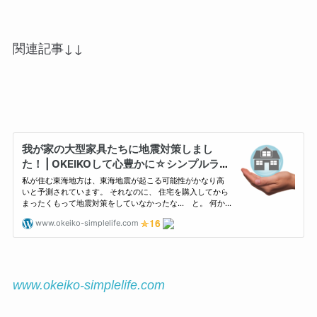
関連記事↓↓
www.okeiko-simplelife.com