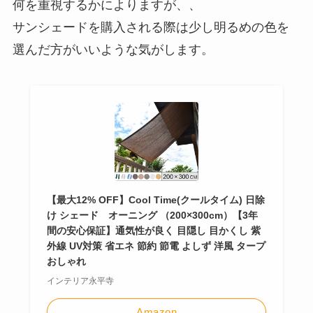
何を重視するかによりますが、、
サンシェードを購入される際は少し明るめの色を
選んだ方がいいような気がします。
【最大12% OFF】Cool Time(クールタイム) 日除
け シェード オーニング （200×300cm）【3年
間の安心保証】通気性が良く 目隠し 目かくし 紫
外線 UV対策 省エネ 節約 節電 よしず 洋風 タープ
おしゃれ
インテリア永平寺
Amazon