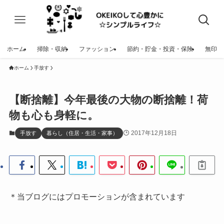
ホーム
掃除・収納
ファッション
節約・貯金・投資・保険
無印
ホーム
手放す
【断捨離】今年最後の大物の断捨離！荷
物も心も身軽に。
2017年12月18日
手放す
暮らし（住居・生活・家事）
＊当ブログにはプロモーションが含まれています