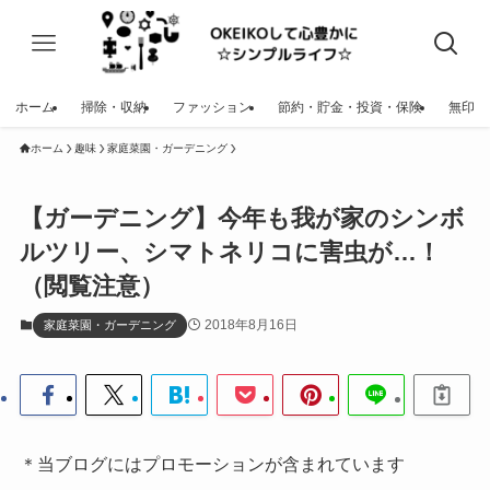
ホーム
掃除・収納
ファッション
節約・貯金・投資・保険
無印
ホーム
趣味
家庭菜園・ガーデニング
【ガーデニング】今年も我が家のシンボ
ルツリー、シマトネリコに害虫が…！
（閲覧注意）
2018年8月16日
家庭菜園・ガーデニング
＊当ブログにはプロモーションが含まれています