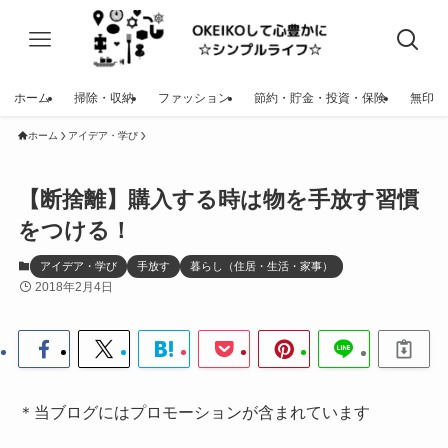
ホーム
掃除・収納
ファッション
節約・貯金・投資・保険
無印
ホーム
アイデア・学び
【断捨離】購入する時は物を手放す習慣
をつける！
アイデア・学び
手放す
暮らし（住居・生活・家事）
2018年2月4日
＊当ブログにはプロモーションが含まれています