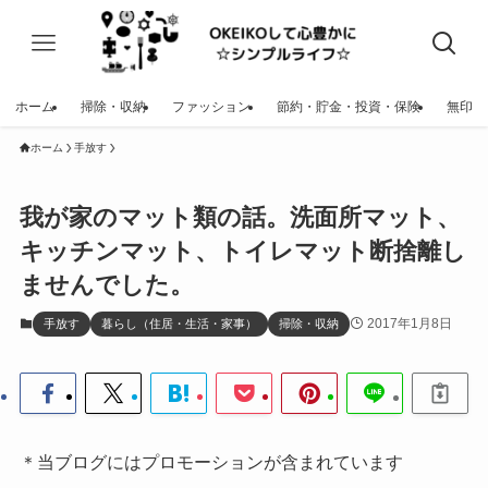
ホーム
掃除・収納
ファッション
節約・貯金・投資・保険
無印
ホーム
手放す
我が家のマット類の話。洗面所マット、
キッチンマット、トイレマット断捨離し
ませんでした。
2017年1月8日
手放す
暮らし（住居・生活・家事）
掃除・収納
＊当ブログにはプロモーションが含まれています