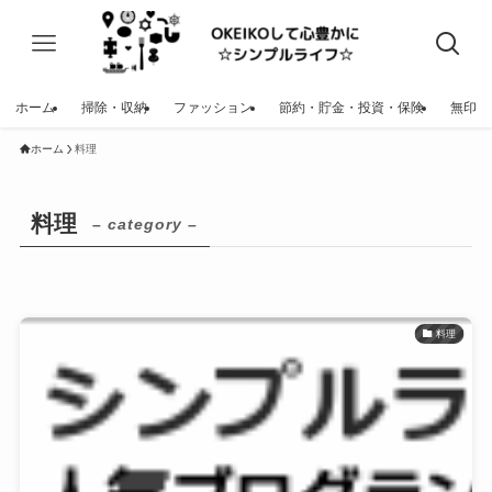
ホーム
掃除・収納
ファッション
節約・貯金・投資・保険
無印
ホーム
料理
料理
– category –
料理