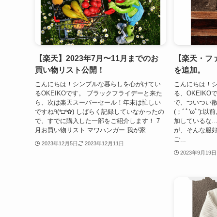
【楽天】2023年7月〜11月までのお
【楽天・フ
買い物リスト公開！
を追加。
こんにちは！シンプルな暮らしを心がけてい
こんにちは！
るOKEIKOです。 ブラックフライデーと来た
る、OKEIK
ら、次は楽天スーパーセール！年末は忙しい
で、ついつい散
ですね੧(❛□❛✿) しばらく記録していなかったの
(；ﾞﾟ'ωﾟ'
で、すでに購入した一部をご紹介します！ 7
加しているな…
月お買い物リスト マワハンガー 我が家...
が、そんな服
ご...
2023年12月5日
2023年12月11日
2023年9月19日