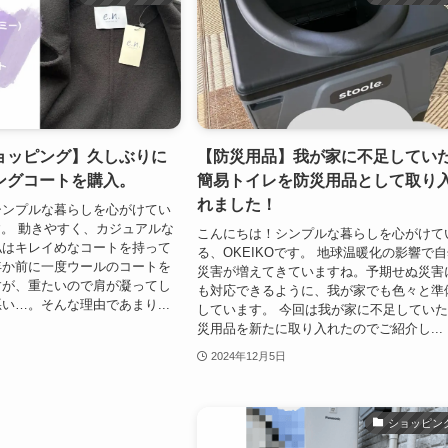
ョッピング】久しぶりに
【防災用品】我が家に不足してい
ングコートを購入。
簡易トイレを防災用品として取り
れました！
シンプルな暮らしを心がけてい
です。 動きやすく、カジュアルな
こんにちは！シンプルな暮らしを心がけて
私はキレイめなコートを持って
る、OKEIKOです。 地球温暖化の影響で
年か前に一度ウールのコートを
災害が増えてきていますね。予期せぬ災害
すが、重たいので肩が凝ってし
も対応できるように、我が家でも色々と準
い…。そんな理由であまり...
しています。 今回は我が家に不足してい
災用品を新たに取り入れたのでご紹介し...
2024年12月5日
ショッピン