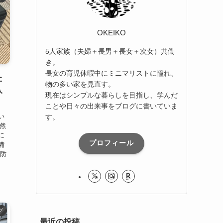
OKEIKO
5人家族（夫婦＋長男＋長女＋次女）共働
き。
長女の育児休暇中にミニマリストに憧れ、
た
物の多い家を見直す。
入
現在はシンプルな暮らしを目指し、学んだ
ことや日々の出来事をブログに書いていま
い
す。
自然
に
プロフィール
備
た防
グ
最近の投稿