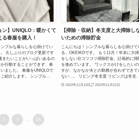
ン】UNIQLO：暖かくて
【掃除・収納】冬支度と大掃除し
える春服を購入！
いための掃除貯金
シンプルな暮らしを心掛けてい
こんにちは！シンプルな暮らしを心掛けて
です。 久しぶりのブログ更新です
る、OKEIKOです。 もう11月！年末に大
グに書きたいことがいっぱいあるの
をしない分コツコツ掃除貯金。計画的に掃
なか行動することができず、春
を進めています。 ワックスがけをしたい
いました。 春服をUNIQLOで
すが、なかなか夫との勤務が合わずできて
ご紹介します。 シンプル...
ない…。 リビング冬支度 リビングは冬支..
2022年11月13日
2022年11月21日
2
3
...
26