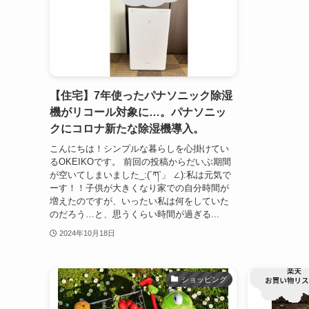
【住宅】7年使ったパナソニック除湿
機がリコール対象に…。パナソニッ
クにコロナ新たな除湿機導入。
こんにちは！シンプルな暮らしを心掛けてい
るOKEIKOです。 前回の投稿からだいぶ期間
が空いてしまいました_:(´ཀ`」 ∠):私は元気で
ーす！！子供が大きくなり家での自分時間が
増えたのですが、いったい私は何をしていた
のだろう…と、思うくらい時間が過ぎる...
2024年10月18日
ショッピング