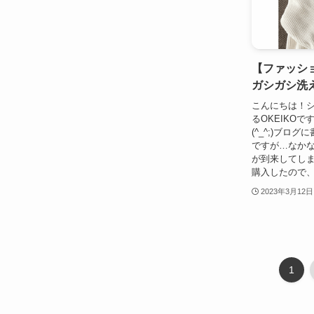
【ファッショ
ガシガシ洗
こんにちは！
るOKEIKO
(^_^;)ブロ
ですが…なか
が到来してしま
購入したので、
2023年3月12日
1