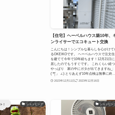
【住宅】ヘーベルハウス築10年、
ンライサーでエコキュート交換
こんにちは！シンプルな暮らしを心がけて
るOKEIKOです。 ヘーベルハウスで注文
を建てて今年で10年経ちます！12月21日
居したのでもうすぐです。 これくらい経
やっぱり 家の中にガタが出てきますね_:
(´ཀ`」 ∠):とりあえず10年点検は無事に終..
2023年12月11日
2023年12月16日
ショッピング
ショッピン