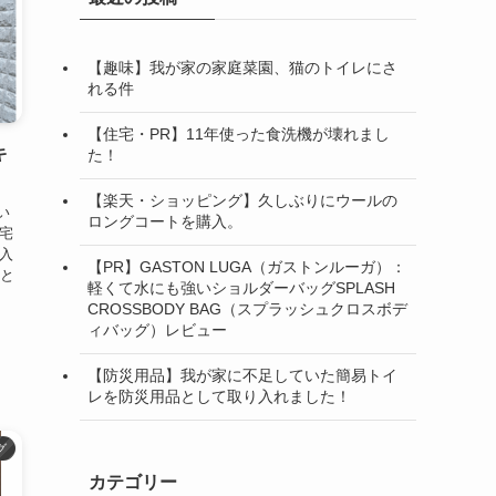
【趣味】我が家の家庭菜園、猫のトイレにさ
れる件
【住宅・PR】11年使った食洗機が壊れまし
キ
た！
【楽天・ショッピング】久しぶりにウールの
い
ロングコートを購入。
住宅
に入
【PR】GASTON LUGA（ガストンルーガ）：
つと
軽くて水にも強いショルダーバッグSPLASH
CROSSBODY BAG（スプラッシュクロスボデ
.
ィバッグ）レビュー
【防災用品】我が家に不足していた簡易トイ
レを防災用品として取り入れました！
グ
カテゴリー