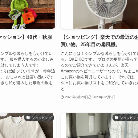
ァッション】40代・秋服
【ショッピング】楽天での最近の
買い物。25年目の扇風機。
シンプルな暮らしを心がけてい
こんにちは！シンプルな暮らしを心がけて
Oです。 服を購入するのが楽しみ
る、OKEIKOです。 ブログの更新が滞っ
財してしまう人です:
るのでご紹介できていませんが、楽天・
):以前よりは減っていますが、毎年追
Amazonのヘビーユーザーなので、ちょこ
。 おしゃれとは言い難いです
こお買い物を毎月しています。 それでは
好きな私が購入した最近の服を
久々にお買い物リストをご紹介していきた
と...
2023年6月28日
2023年12月5日
ショッピング
ショッピン