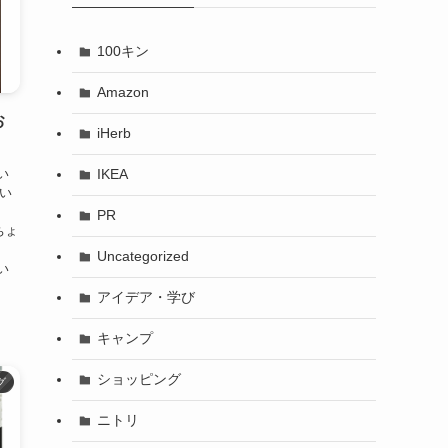
100キン
Amazon
お
iHerb
い
IKEA
てい
PR
ちょ
、
Uncategorized
い
アイデア・学び
キャンプ
ショッピング
グ
ニトリ