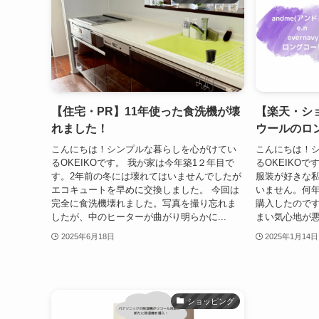
【住宅・PR】11年使った食洗機が壊
【楽天・シ
れました！
ウールのロ
こんにちは！シンプルな暮らしを心がけてい
こんにちは！
るOKEIKOです。 我が家は今年築1２年目で
るOKEIKO
す。2年前の冬には壊れてはいませんでしたが
服装が好きな
エコキュートを早めに交換しました。 今回は
いません。何
完全に食洗機壊れました。写真を撮り忘れま
購入したので
したが、中のヒーターが曲がり明らかに...
まい気心地が悪
2025年6月18日
2025年1月14日
ショッピング