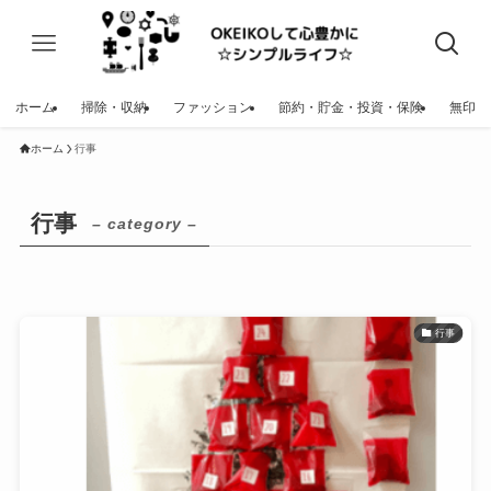
ホーム
掃除・収納
ファッション
節約・貯金・投資・保険
無印
ホーム
行事
行事
– category –
行事