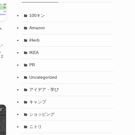
100キン
Amazon
か
iHerb
い
す。
IKEA
2
PR
直
。
Uncategorized
アイデア・学び
キャンプ
印
ショッピング
ニトリ