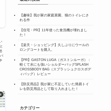
【趣味】我が家の家庭菜園、猫のトイレにさ
れる件
【住宅・PR】11年使った食洗機が壊れまし
た！
い
【楽天・ショッピング】久しぶりにウールの
こと
ロングコートを購入。
怒
々パ
【PR】GASTON LUGA（ガストンルーガ）：
中
軽くて水にも強いショルダーバッグSPLASH
CROSSBODY BAG（スプラッシュクロスボデ
ィバッグ）レビュー
【防災用品】我が家に不足していた簡易トイ
レを防災用品として取り入れました！
険
カテゴリー