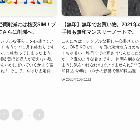
費削減には格安SIM！プ
【無印】無印でお買い物。2021年
てさらに削減へ。
手帳も無印マンスリーノートで。
シンプルな暮らしを心掛けてい
こんにちは！シンプルな暮しを心掛けてい
です！ もうすぐ１月も終わりです
る、OKEIKOです。 今日の東海地方はめ
いまま終わってしまったよう
くちゃ暑い！昨日までの寒さはなんだった
削減 昔ほど収入が増えない現
か…？夏のような暑さです。 体調を崩さ
金をいかに省いていくかよく言
ように気をつけなければいけませんね(°▽°)
ね！ そこで、やはり固定費...
印良品 今年はコロナの影響で無印良品週...
2020年10月11日
2
3
...
5