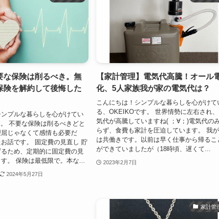
要な保険は削るべき。無
【家計管理】電気代高騰！オール
保険を解約して後悔した
化、5人家族我が家の電気代は？
こんにちは！シンプルな暮らしを心がけて
る、OKEIKOです。 世界情勢に左右され
シンプルな暮らしを心がけてい
気代が高騰していますね( ；∀；)電気代の
です。 不要な保険は削るべきどと
らず、食費も家計を圧迫しています。 我
理屈じゃなくて感情も必要だ
は共働きです。以前は早く仕事から帰るこ
お話です。 固定費の見直し 貯
ができていましたが（18時頃、遅くて...
げるため、定期的に固定費の見
す。 保険は最低限で。本な...
2023年2月7日
2024年5月27日
家計管