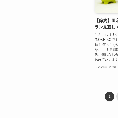
【節約】固定
ラン見直し
こんにちは！
るOKEIKO
ね！ 何もしな
な。。 固定費
代。無駄なお
われていますよ
2021年1月30日
1