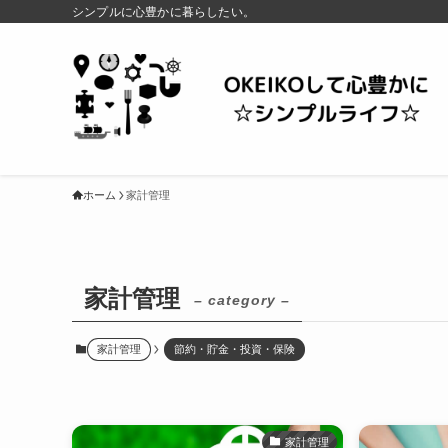
シンプルに心豊かに暮らしたい。
ホーム
家計管理
家計管理
– category –
家計管理
節約・貯金・投資・保険
家計管理