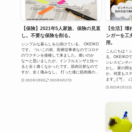
【保険】2021年5人家族、保険の見直
【生活】壊
し。不要な保険を削る。
ンガーを工
用。
シンプルな暮らしを心掛けている、 OKEIKO
です。 ついこの前、医療従事者なのでコロナ
こんにちは！
のワクチンを接種して来ました。痛いのか
る、OKEIK
な〜と思いましたが、インフルエンザと比べ
ンレスピンチ
ると全く痛くなかったです。筋肉注射なので
かし、家の間
すが、全く痛みなし。 打った後に筋肉痛の...
か、何度もス
ます_:(´ཀ`」 
2021年3月8日
2021年6月27日
2021年2月21日