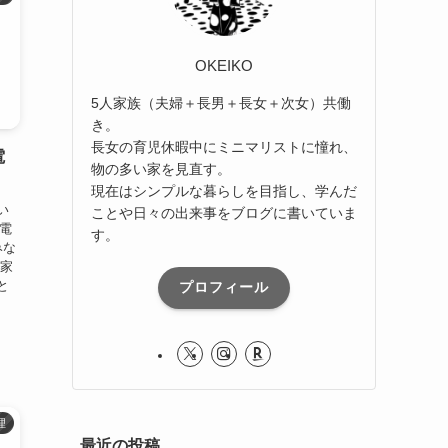
OKEIKO
5人家族（夫婦＋長男＋長女＋次女）共働
き。
長女の育児休暇中にミニマリストに憧れ、
電
物の多い家を見直す。
現在はシンプルな暮らしを目指し、学んだ
い
ことや日々の出来事をブログに書いていま
、電
す。
みな
が家
と
プロフィール
理
最近の投稿