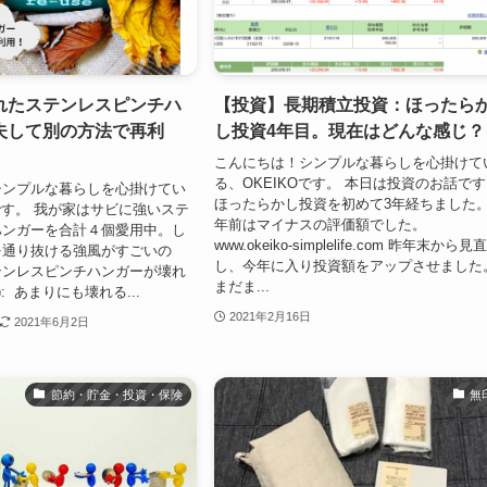
れたステンレスピンチハ
【投資】長期積立投資：ほったら
夫して別の方法で再利
し投資4年目。現在はどんな感じ？
こんにちは！シンプルな暮らしを心掛けて
る、OKEIKOです。 本日は投資のお話で
シンプルな暮らしを心掛けてい
ほったらかし投資を初めて3年経ちました。
Oです。 我が家はサビに強いステ
年前はマイナスの評価額でした。
ハンガーを合計４個愛用中。し
www.okeiko-simplelife.com 昨年末から見
を通り抜ける強風がすごいの
し、今年に入り投資額をアップさせました
テンレスピンチハンガーが壊れ
まだま...
∠): あまりにも壊れる...
2021年2月16日
2021年6月2日
節約・貯金・投資・保険
無