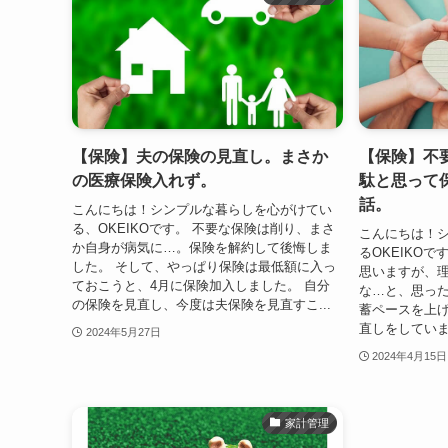
【保険】夫の保険の見直し。まさか
【保険】不
の医療保険入れず。
駄と思って
話。
こんにちは！シンプルな暮らしを心がけてい
る、OKEIKOです。 不要な保険は削り、まさ
こんにちは！
か自身が病気に…。保険を解約して後悔しま
るOKEIKO
した。 そして、やっぱり保険は最低額に入っ
思いますが、
ておこうと、4月に保険加入しました。 自分
な…と、思った
の保険を見直し、今度は夫保険を見直すこ...
蓄ペースを上
直しをしていま
2024年5月27日
2024年4月15日
家計管理